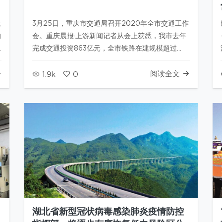
武
3月25日，重庆市交通局召开2020年全市交通工作
的
会。重庆晨报·上游新闻记者从会上获悉，我市去年
完成交通投资863亿元，全市铁路在建规模超过
1000公里，今年力争开工成渝中线、渝万和渝西高
铁，实施既有成渝高铁改造，力争开工5个高速公路
阅读全文
1.9k
0
项目，通车总里程达到3478公里。 铁路：力争开工
成渝中线、渝万和…
湖北省新型冠状病毒感染肺炎疫情防控