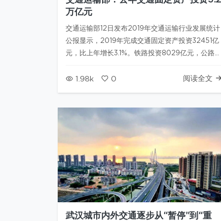
交通运输部：去年交通固定资产投资3.2
万亿元
交通运输部12日发布2019年交通运输行业发展统计
公报显示，2019年完成交通固定资产投资32451亿
元，比上年增长3.1%。铁路投资8029亿元，公路
设投资21895亿元，水运建设投资1137亿元，民航
建设固定资产投资969.4亿元，公路水路支持系统
阅读全文
1.98k
0
及其他建设投资420亿元。 公报指出，2019…
武汉城市内外交通逐步从“暂停”到“重