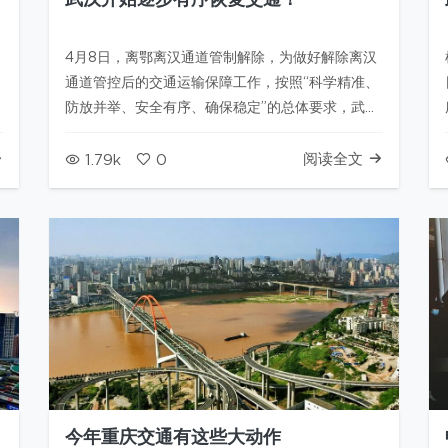
武汉开始逐步有序恢复交通！
4月8日，离鄂离汉通道管制解除，为做好解除离汉
通道管控后的交通运输保障工作，按照“科学精准、
建
防放并举、安全有序、确保稳定”的总体要求，武汉
交通有力有序开放通行。 4月8日起，武汉恢复出租
车运营 4月8日起，武汉市将恢复出租车运营，并将
阅读全文
1.79k
0
根据疫情形势变化和市场状况，适时恢复网约车运
营。 据悉，武汉出租车…
今年重庆交通有这些大动作