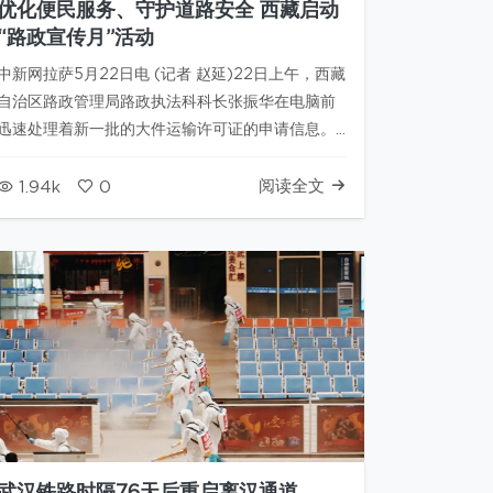
优化便民服务、守护道路安全 西藏启动
“路政宣传月”活动
中新网拉萨5月22日电 (记者 赵延)22日上午，西藏
自治区路政管理局路政执法科科长张振华在电脑前
迅速处理着新一批的大件运输许可证的申请信息。
她告诉记者，自从西藏全面复工复产以来，进藏的
大件运输货运车辆增多，他们为司机方便办理相关
阅读全文
1.94k
0
手续，开设了系列线上线大件运输通行证办理，平
均每天受理相关申请近百件。…