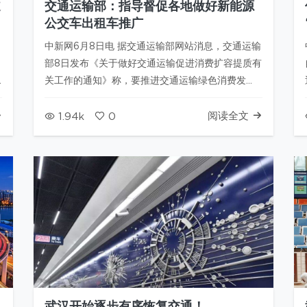
道
交通运输部：指导督促各地做好新能源
公交车出租车推广
中新网6月8日电 据交通运输部网站消息，交通运输
部8日发布《关于做好交通运输促进消费扩容提质有
关工作的通知》称，要推进交通运输绿色消费发
展，指导督促各地进一步做好新能源公交车、出租
汽车推广应用，逐步推动城市公共交通工具和城市
阅读全文
1.94k
0
物流配送车辆实现电动化和清洁化。 据介绍，为贯
彻落实党中央、国务院关于扩大内…