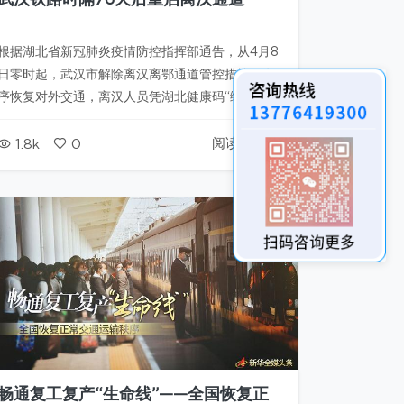
武汉铁路时隔76天后重启离汉通道
根据湖北省新冠肺炎疫情防控指挥部通告，从4月8
日零时起，武汉市解除离汉离鄂通道管控措施，有
序恢复对外交通，离汉人员凭湖北健康码“绿码”安
全有序流动。 为此，武汉地区武昌站、武汉站、汉
口站等火车站将重新开启进站通道，恢复办理旅客
阅读全文
1.8k
0
进站客运业务，旅客持健康码“绿码”经测量体温、
身份核验后可乘车出行。 中国…
畅通复工复产“生命线”——全国恢复正