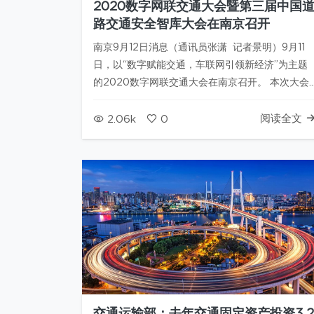
2020数字网联交通大会暨第三届中国
路交通安全智库大会在南京召开
南京9月12日消息（通讯员张潇 记者景明）9月11
日，以“数字赋能交通，车联网引领新经济”为主题
的2020数字网联交通大会在南京召开。 本次大会
在江苏省工业和信息化厅、江苏省交通运输厅、公
安部交通管理科学研究所、江苏省公安厅交通警察
阅读全文
2.06k
0
总队等单位指导下，由江苏车联网（南京秦淮）先
导区工作组、中国道路交…