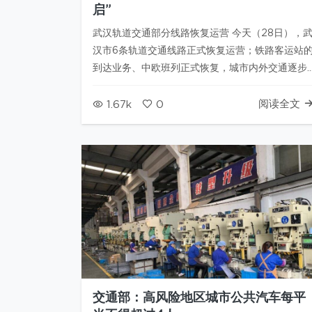
启”
武汉轨道交通部分线路恢复运营 今天（28日），
汉市6条轨道交通线路正式恢复运营；铁路客运站
到达业务、中欧班列正式恢复，城市内外交通逐步
“重启”。 总台央视记者 倪晶依：我现在是在武汉地
铁洪山广场站。今天早上6:30，武汉部分轨道交通
阅读全文
1.67k
0
恢复运营。 今天，武汉轨道交通1号线、2号线、3
号线、4号线、6…
交通部：高风险地区城市公共汽车每平