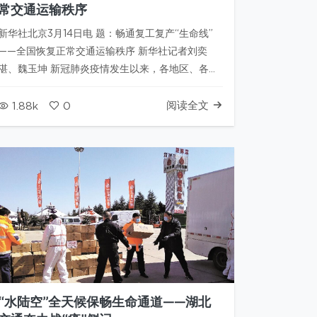
常交通运输秩序
新华社北京3月14日电 题：畅通复工复产“生命线”
——全国恢复正常交通运输秩序 新华社记者刘奕
湛、魏玉坤 新冠肺炎疫情发生以来，各地区、各部
门认真贯彻落实党中央、国务院决策部署，一手抓
疫情防控，一手抓保通保畅，为做好疫情防控工作
阅读全文
1.88k
0
作出了积极贡献。 截至目前，除湖北、北京外，全
国封闭的1119个高速公路…
“水陆空”全天候保畅生命通道——湖北