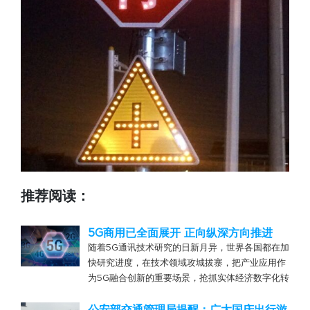
推荐阅读：
5G商用已全面展开 正向纵深方向推进
随着5G通讯技术研究的日新月异，世界各国都在加
快研究进度，在技术领域攻城拔寨，把产业应用作
为5G融合创新的重要场景，抢抓实体经济数字化转
型的重大历史机遇，企图利用“弯道超车”实现产业
快速升级，成为数字时代的“弄潮儿”。 “5G应用武