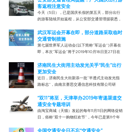
公安部交通管理局提醒：广大国庆出行游
汉峰会”...
客返程注意安全
今天（5日），已是国庆长假的第五天，部分出行
的游客陆续开始返程，从公安部交通管理据获悉，
我国各地进出城高速路、快速路、主干道路、重点
景区周边道路，仍在高流量运行，道路交通总体平
武汉军运会开幕在即，部分道路采取临时
稳顺畅，未发生大范围、长距离交通拥堵，未发生
交通管制措施
重特大道路交通事故，...
第七届世界军人运动会(以下简称“军运会”)开幕在
即，本次“军运会”将于2019年10月18日至27日在
武汉举行，共计10天。“军运会”期间为保障交通秩
序井然有序、交通环境安全高效，武汉市政府特别
济南民生大街用主动发光关乎“民生”出行
制定并发布了《市人民政府关于在第七届世界军人
更加安全
运...
近日，济南民生大街新添一批“半透式主动发光指
路标志”，由南京赛思交通信息科技有限公司研
制、生产。该标志采用主动发光工艺，不需要依赖
外部光源照射，标志体内置光源投射标志面，形成
“双11”将至，天津举办2019年寄递渠道交
笔画饱满、对比度高的标志发光信息，将指路标志
通安全专题培训
的交通语言信息在全天候...
由淘宝商城（天猫）发起的每年11月11日的网络促销
日，俗称”双十一购物狂欢节“，今年已是第11个年
头，该活动已成为中国电子商务的巅峰盛事，据统
计，2018年天猫双十一全天交易额高达2135亿
全国交通安全日不忘“交通安全”