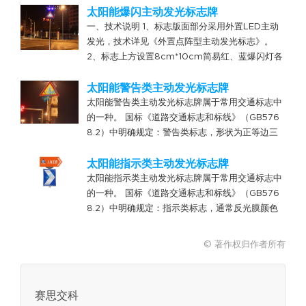
太阳能爆闪主动发光标志牌
一、技术说明 1、标志版面部分采用外置LED主动
发光，技术详见《外置点阵型主动发光标志》。
2、标志上方设置8cm*10cm简易红、蓝爆闪灯各
2组。 3、整体采用太阳能供电时，蓄电池满载状
态下发光工作时间不小于120小时。 4、图例标志
太阳能警告类主动发光标志牌
版面...
太阳能警告类主动发光标志牌属于常用交通标志中
的一种。 国标《道路交通标志和标线》（GB576
8.2）中明确规定：警告类标志，形状为正等边三
角型；反光膜颜色为黄、黑主配色；尺寸大小根据
道路设计时速而定，通常有边长70cm、90cm、1
太阳能指示类主动发光标志牌
10cm...
太阳能指示类主动发光标志牌属于常用交通标志中
的一种。 国标《道路交通标志和标线》（GB576
8.2）中明确规定：指示类标志，通常反光膜颜色
为蓝色、白色配色；其各部分的一般值应根据道路
设计时速而定，常见的小型指示标志有：弯道诱导
© 著作权归作者所有
标志（线型诱导...
赛思交科