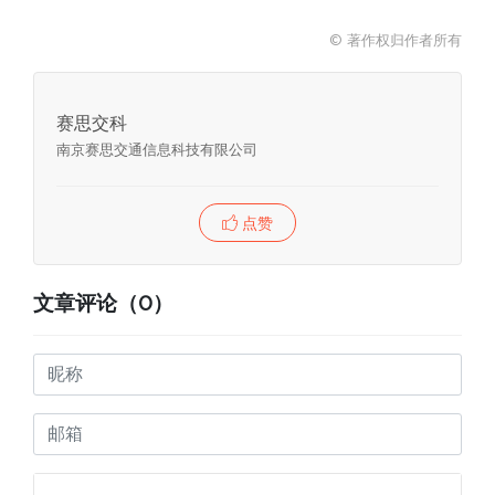
地的设施设备上，不仅能让公众查看设施设备的详
情，也能及时反馈故障。比如交通设施，出现倒塌
© 著作权归作者所有
等问题后，行人可通过扫描二维码提交故障问题，
后台人员可及时看到实时...
赛思交科
南京赛思交通信息科技有限公司
点赞
文章评论（0）