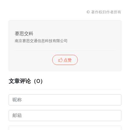
选择徒步出行，如何为行人出行提供安全的保障
呢？行人过街作为交通行为的一种重要过程，也是
© 著作权归作者所有
事故极易发生的一种专项...
赛思交科
南京赛思交通信息科技有限公司
点赞
文章评论（0）