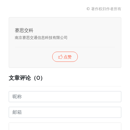
6点多钟，我还在酒店，就接到送货司机的电话，
说他车子已经到了项目部门口了。 天气炎热，骄阳
© 著作权归作者所有
如火，我匆匆忙忙赶到现场，下了出租车，顿觉一
阵热浪袭来，很...
赛思交科
南京赛思交通信息科技有限公司
点赞
文章评论（0）