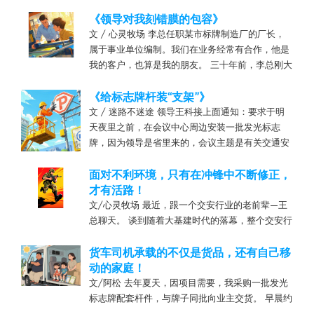
旁听！” 会议是由交警主持，设计院、工程施工单
位列席参加，讨论的是一个新改造的、极度不规则
《领导对我刻错膜的包容》
的五岔路口，信...
文 / 心灵牧场 李总任职某市标牌制造厂的厂长，
属于事业单位编制。我们在业务经常有合作，他是
我的客户，也算是我的朋友。 三十年前，李总刚大
学毕业，就进了现在的标牌厂工作了。 有一次，我
们一起喝酒。酒到酣处，李总感慨地说道：这么多
《给标志牌杆装“支架”》
年能一直在标...
文 / 迷路不迷途 领导王科接上面通知：要求于明
天夜里之前，在会议中心周边安装一批发光标志
牌，因为领导是省里来的，会议主题是有关交通安
全的。 我接到电话已是下午，看了清单，2块8平
米大牌子，6块小圆牌，赶紧落实生产计划，加班
面对不利环境，只有在冲锋中不断修正，
加点完成。 很快...
才有活路！
文/心灵牧场 最近，跟一个交安行业的老前辈—王
总聊天。 谈到随着大基建时代的落幕，整个交安行
业都受到不同程度的影响，原来“爆棚式”的市场容
量一去不复返，项目在逐渐减少，已不足以养活现
货车司机承载的不仅是货品，还有自己移
在存量的交安设施公司，“僧多粥少”，必然哄抢，
动的家庭！
好不容易出现...
文/阿松 去年夏天，因项目需要，我采购一批发光
标志牌配套杆件，与牌子同批向业主交货。 早晨约